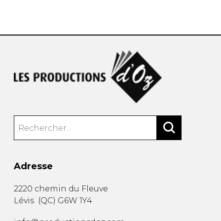
AUTRES PRODUITS
Adresse
2220 chemin du Fleuve
Lévis
(
QC
)
G6W 1Y4