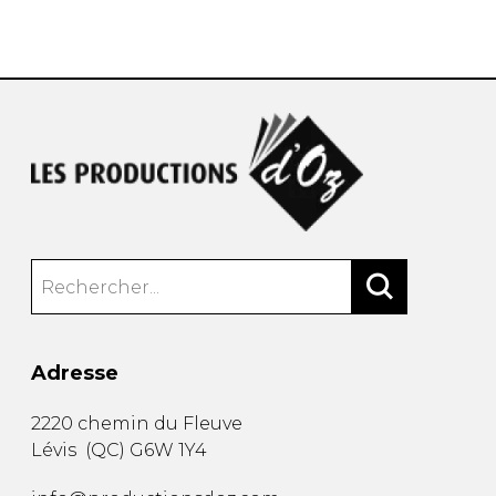
AUTRES PRODUITS
Adresse
2220 chemin du Fleuve
Lévis
(
QC
)
G6W 1Y4