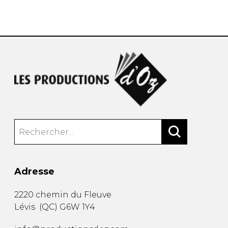
AUTRES PRODUITS
Adresse
2220 chemin du Fleuve
Lévis
(
QC
)
G6W 1Y4