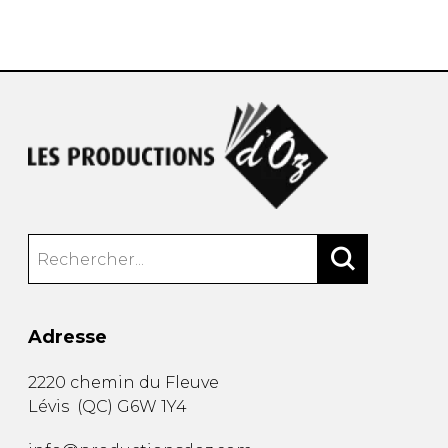
AUTRES PRODUITS
Adresse
2220 chemin du Fleuve
Lévis
(
QC
)
G6W 1Y4