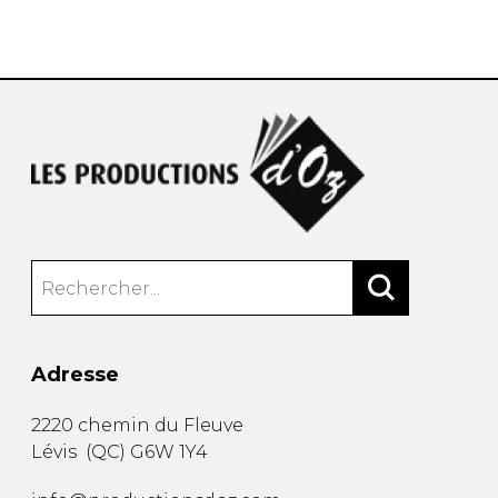
AUTRES PRODUITS
Adresse
2220 chemin du Fleuve
Lévis
(
QC
)
G6W 1Y4