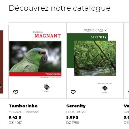
Découvrez notre catalogue
Tamborinho
Serenity
Va
MAGNANT Fabienne
ROUX Patrick
DAL
9.42 $
5.89 $
5.
DZ 4017
DZ 1756
DZ