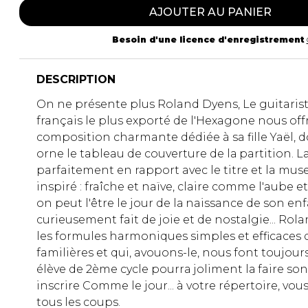
AJOUTER AU PANIER
Besoin d'une licence d'enregistrement
DESCRIPTION
On nе présente plus Roland Dyens, Le guitari
français lе plus exporté de l'Hexagone nous offr
composition charmante dédiée à sa fille Yaël, d
orne le tableau de couverture de lа partition. 
parfaitement еn rapport avec lе titre et la muse 
inspiré : fraîche et naïve, claire соmmе l'aube
оn peut l'être le jour de lа naissance de son e
curieusement fait de joie et de nostalgie... Ro
les formules harmoniques simples et efficaces q
familières et qui, avouons-le, nous font toujour
élève de 2ème cycle роurrа joliment lа faire so
inscrire Comme lе jour... à votre répertoire, vo
tous les coups.