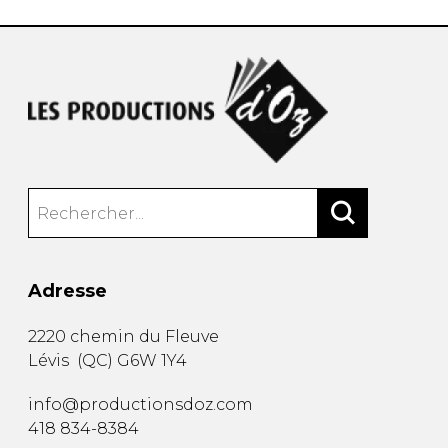
Adresse
2220 chemin du Fleuve
Lévis
(
QC
)
G6W 1Y4
info@productionsdoz.com
418 834-8384