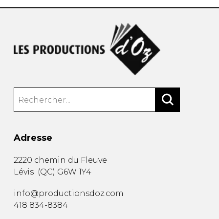
Adresse
2220 chemin du Fleuve
Lévis
(
QC
)
G6W 1Y4
info@productionsdoz.com
418 834-8384