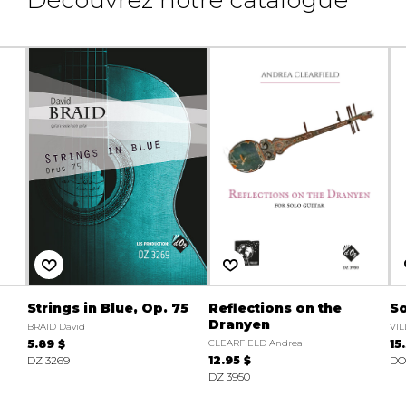
Découvrez notre catalogue
Strings in Blue, Op. 75
Reflections on the
So
Dranyen
BRAID David
VIL
5.89 $
CLEARFIELD Andrea
15
DZ 3269
12.95 $
DO
DZ 3950