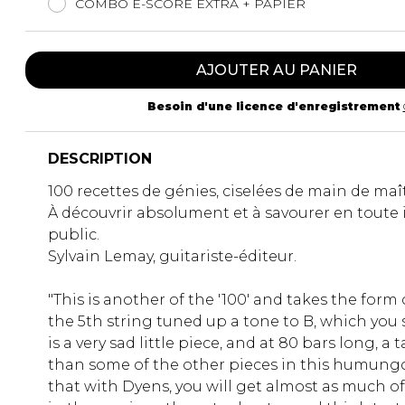
COMBO E-SCORE EXTRA + PAPIER
AJOUTER AU PANIER
Besoin d'une licence d'enregistrement
DESCRIPTION
100 recettes de génies, ciselées de main de ma
À découvrir absolument et à savourer en toute 
public.
Sylvain Lemay, guitariste-éditeur.
"This is another of the '100' and takes the form
the 5th string tuned up a tone to B, which you s
is a very sad little piece, and at 80 bars long, 
than some of the other pieces in this humung
that with Dyens, you will get almost as much o