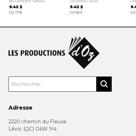
BELLAFRONTE Raffaele
GAUDREAU David
LIM
9.42 $
9.42 $
9.
DZ 1718
DZ 803
DZ 
Adresse
2220 chemin du Fleuve
Lévis
(
QC
)
G6W 1Y4