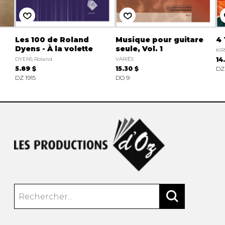
Les 100 de Roland
Musique pour guitare
4
Dyens - À la volette
seule, Vol. 1
KIR
DYENS Roland
VARIÉS
14
5.89 $
15.30 $
DZ 
DZ 1915
DO 9