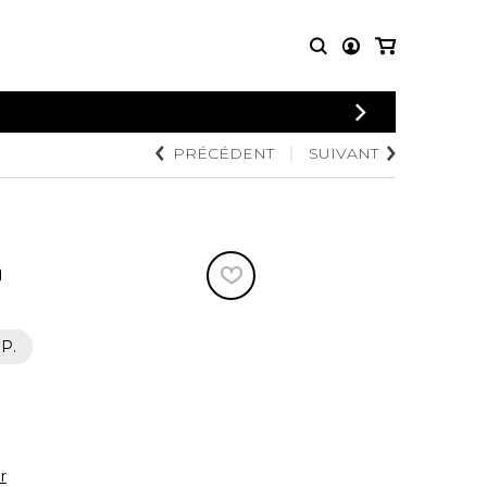
CONNEXION
PRÉCÉDENT
SUIVANT
PARTITIONS
AUTRES
INSCRIPTION
POUR
PRODUITS
ENSEMBLES
Articles promotionnels
Chœur
Cordes Knobloch
Concerto
Disques compacts et
N
Musique de chambre
DVDs
Orchestre
Ouvrages théoriques
et livres
Quatuor de flûtes
 P.
Quatuor de saxophones
r