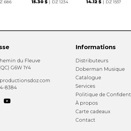
Z 686
15.30 $
DZ 1234
14.12 $
DZ 1557
sse
Informations
chemin du Fleuve
Distributeurs
(
QC
)
G6W 1Y4
Doberman Musique
Catalogue
productionsdoz.com
Services
34-8384
Politique de Confident
À propos
Carte cadeaux
Contact