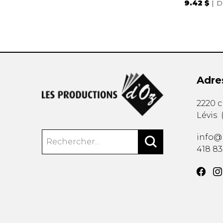
9.42 $
D
Adre
2220 
Lévis
info@
418 8