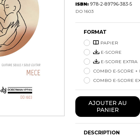
ISBN:
978-2-89796-383-5
Hautbois
DO 1603
Luth
Mandoline
Orgue
FORMAT
Percussion
Piano
PAPIER
Saxophone
E-SCORE
Trombone
E-SCORE EXTRA
Trompette
COMBO E-SCORE + 
Tuba
Ukulélé
COMBO E-SCORE EX
Violon
Violoncelle
AJOUTER AU
Voix
PANIER
DESCRIPTION