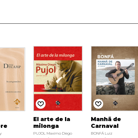
El arte de la
Manhã de
ère
milonga
Carnaval
y
PUJOL Maximo Diego
BONFÁ Luiz