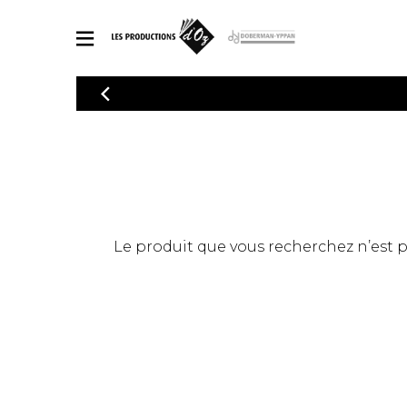
CATALOGUE
Explorez notre catalogue de partitions riche en œuvres originales
PAR
en arrangements de qualité.
Méthod
Guitare 
Explorez notre catalogue de partitions
2 guitare
riche en œuvres originales et en
arrangements de qualité.
3 guitare
PARTITIONS POUR GUITARE
Le produit que vous recherchez n’est pas
4 guitare
5 guitare
Ensembl
PARTITIONS POUR AUTRES INSTRUMENTS
Orchestr
Concerto
Guitare 
PARTITIONS POUR ENSEMBLES
Musique