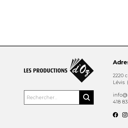
AUTRES PRODUITS
Adre
2220 
Lévis
info@
418 8