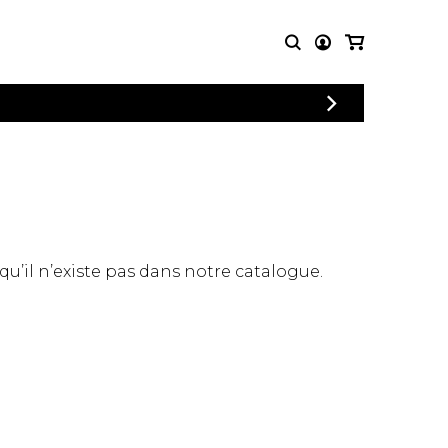
CONNEXION
PARTITIONS
AUTRES
INSCRIPTION
POUR
PRODUITS
ENSEMBLES
Articles promotionnels
Chœur
Cordes Knobloch
Concerto
Disques compacts et
Musique de chambre
DVDs
 qu’il n’existe pas dans notre catalogue.
Orchestre
Ouvrages théoriques
et livres
Quatuor de flûtes
Quatuor de saxophones