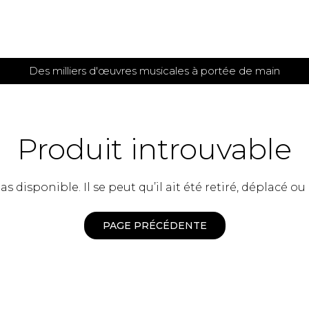
Des milliers d'œuvres musicales à portée de main
 et
TITIONS POUR GUITARE
PARTITIONS
POUR
AUTRES
es
INSTRUMENTS
Produit introuvable
seule
Alto
s
Basse électrique
s
 disponible. Il se peut qu’il ait été retiré, déplacé ou
Basson
s
Clarinette
s et plus
Clavecin
PAGE PRÉCÉDENTE
e de guitares
Contrebasse
e de guitares
Cor anglais
 pour guitare
Cor français
et un autre instrument
Flûte
 de chambre avec guitare
Harpe