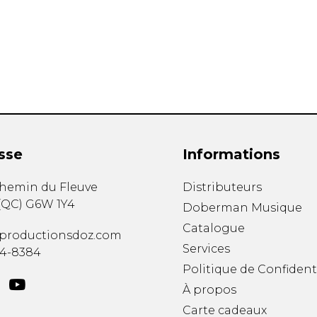
Hautbois
Luth
Mandoline
Orgue
Percussion
Piano
Saxophone
Trombone
Trompette
sse
Informations
Tuba
Ukulélé
chemin du Fleuve
Distributeurs
Violon
(
QC
)
G6W 1Y4
Doberman Musique
Violoncelle
Catalogue
Voix
productionsdoz.com
Services
34-8384
Politique de Confident
À propos
Carte cadeaux