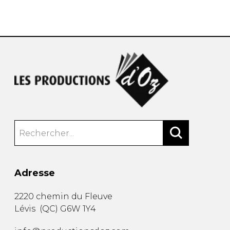
AUTRES PRODUITS
Adresse
2220 chemin du Fleuve
Lévis
(
QC
)
G6W 1Y4