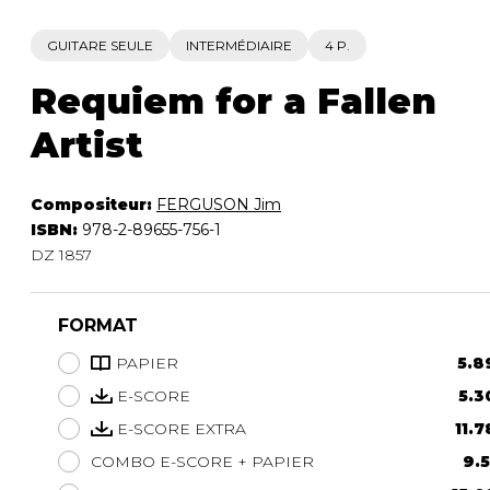
GUITARE SEULE
INTERMÉDIAIRE
4 P.
Requiem for a Fallen
Artist
Compositeur:
FERGUSON Jim
ISBN:
978-2-89655-756-1
DZ 1857
FORMAT
PAPIER
5.8
E-SCORE
5.3
E-SCORE EXTRA
11.7
COMBO E-SCORE + PAPIER
9.5