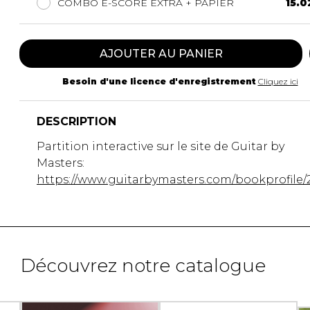
COMBO E-SCORE EXTRA + PAPIER
15.0
AJOUTER AU PANIER
Besoin d'une licence d'enregistrement
Cliquez ici
DESCRIPTION
Partition interactive sur le site de Guitar by
Masters:
https://www.guitarbymasters.com/bookprofile/
Découvrez notre catalogue