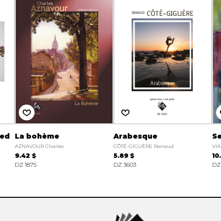
ted
La bohème
Arabesque
Se
AZNAVOUR Charles
CÔTÉ-GIGUÈRE Renaud
VIA
9.42 $
5.89 $
10
DZ 1875
DZ 3603
DZ