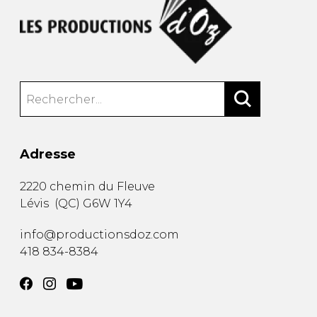
Adresse
2220 chemin du Fleuve
Lévis
(
QC
)
G6W 1Y4
info@productionsdoz.com
418 834-8384