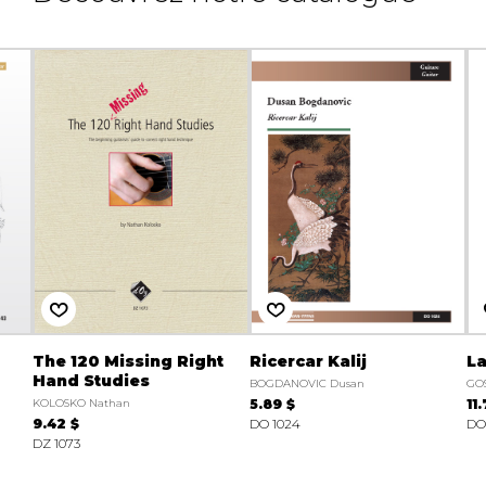
The 120 Missing Right
Ricercar Kalij
La
Hand Studies
BOGDANOVIC Dusan
GOS
KOLOSKO Nathan
5.89 $
11
9.42 $
DO 1024
DO
DZ 1073