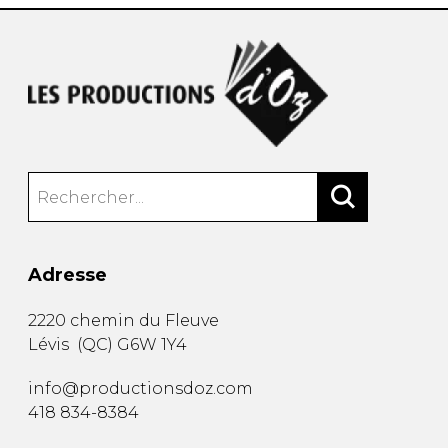
Adresse
2220 chemin du Fleuve
Lévis
(
QC
)
G6W 1Y4
info@productionsdoz.com
418 834-8384