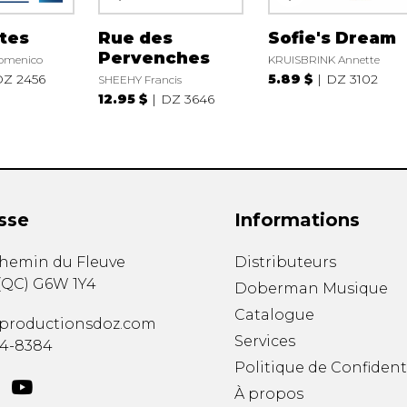
tes
Rue des
Sofie's Dream
Pervenches
omenico
KRUISBRINK Annette
Z 2456
5.89 $
DZ 3102
SHEEHY Francis
12.95 $
DZ 3646
sse
Informations
chemin du Fleuve
Distributeurs
(
QC
)
G6W 1Y4
Doberman Musique
Catalogue
productionsdoz.com
Services
34-8384
Politique de Confident
À propos