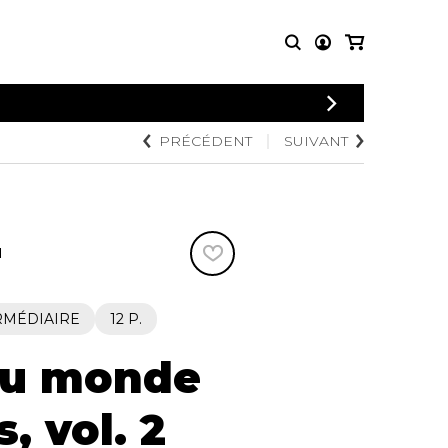
CONNEXION
PRÉCÉDENT
SUIVANT
PARTITIONS
AUTRES
INSCRIPTION
POUR
PRODUITS
ENSEMBLES
Articles promotionnels
Chœur
Cordes Knobloch
Concerto
Disques compacts et
N
Musique de chambre
DVDs
Orchestre
Ouvrages théoriques
et livres
Quatuor de flûtes
RMÉDIAIRE
12 P.
Quatuor de saxophones
du monde
s, vol. 2