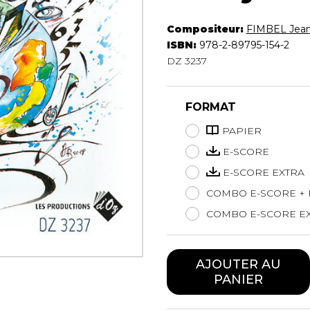
Hautbois
Luth
Compositeur:
FIMBEL Jean
Mandoline
ISBN:
978-2-89795-154-2
DZ 3237
Orgue
Percussion
Piano
FORMAT
Saxophone
Trombone
PAPIER
Trompette
E-SCORE
Tuba
E-SCORE EXTRA
Ukulélé
COMBO E-SCORE + 
Violon
Violoncelle
COMBO E-SCORE EX
Voix
AJOUTER AU
PANIER