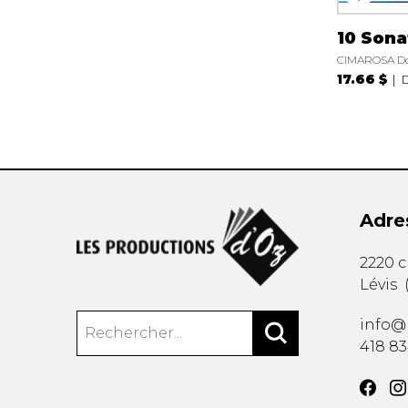
10 Sona
CIMAROSA D
17.66 $
D
Adre
2220 
Lévis
info@
418 8