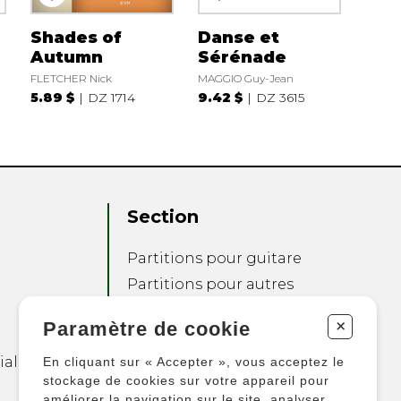
Shades of
Danse et
Autumn
Sérénade
FLETCHER Nick
MAGGIO Guy-Jean
5.89 $
DZ 1714
9.42 $
DZ 3615
Section
Partitions pour guitare
Partitions pour autres
instruments
+
Paramètre de cookie
Partitions pour
ensembles
ialité
En cliquant sur « Accepter », vous acceptez le
Autres produits
stockage de cookies sur votre appareil pour
améliorer la navigation sur le site, analyser