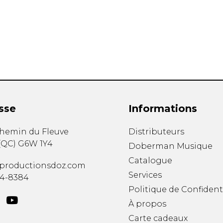
Hautbois
Luth
Mandoline
Orgue
Percussion
Piano
Saxophone
Trombone
Trompette
sse
Informations
Tuba
Ukulélé
chemin du Fleuve
Distributeurs
Violon
(
QC
)
G6W 1Y4
Doberman Musique
Violoncelle
Catalogue
Voix
productionsdoz.com
Services
34-8384
Politique de Confident
À propos
Carte cadeaux