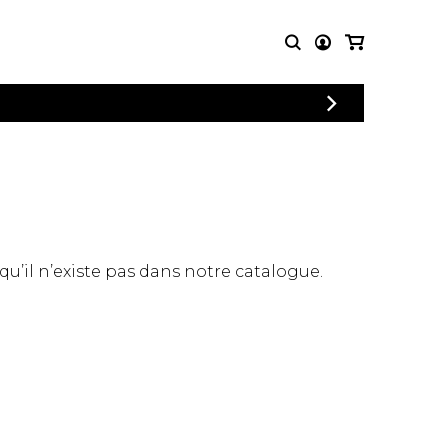
CONNEXION
PARTITIONS
AUTRES
INSCRIPTION
POUR
PRODUITS
ENSEMBLES
Articles promotionnels
Chœur
Cordes Knobloch
Concerto
Disques compacts et
Musique de chambre
DVDs
 qu’il n’existe pas dans notre catalogue.
Orchestre
Ouvrages théoriques
et livres
Quatuor de flûtes
Quatuor de saxophones