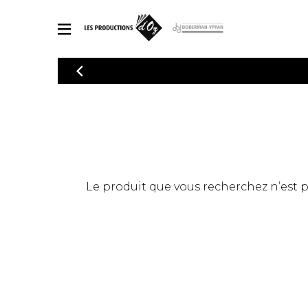
CATALOGUE
Explorez notre catalogue de partitions riche en œuvres originales
PAR
en arrangements de qualité.
Méthod
Guitare 
Explorez notre catalogue de partitions
2 guitare
riche en œuvres originales et en
arrangements de qualité.
3 guitare
PARTITIONS POUR GUITARE
Le produit que vous recherchez n’est pas
4 guitare
5 guitare
Ensembl
PARTITIONS POUR AUTRES INSTRUMENTS
Orchestr
Concerto
Guitare 
PARTITIONS POUR ENSEMBLES
Musique