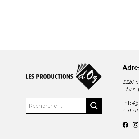
AUTRES PRODUITS
Adre
2220 
Lévis
info@
418 8