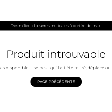
Des milliers d'œuvres musicales à portée de main
 et
TITIONS POUR GUITARE
PARTITIONS
POUR
AUTRES
es
INSTRUMENTS
Produit introuvable
seule
Alto
s
Basse électrique
s
 disponible. Il se peut qu’il ait été retiré, déplacé ou
Basson
s
Clarinette
s et plus
Clavecin
PAGE PRÉCÉDENTE
e de guitares
Contrebasse
e de guitares
Cor anglais
 pour guitare
Cor français
et un autre instrument
Flûte
 de chambre avec guitare
Harpe