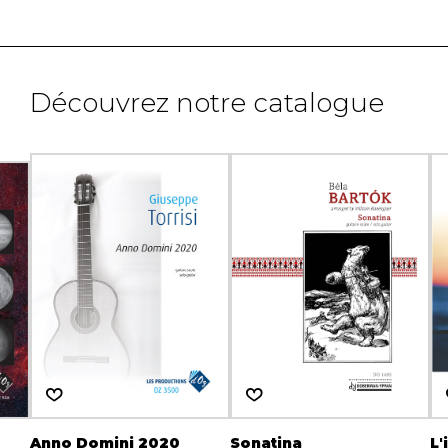
Découvrez notre catalogue
Anno Domini 2020
Sonatina
L'