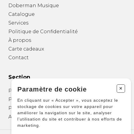
Doberman Musique
Catalogue
Services
Politique de Confidentialité
À propos
Carte cadeaux
Contact
Section
+
Paramètre de cookie
Partitions pour guitare
Partitions pour autres instruments
En cliquant sur « Accepter », vous acceptez le
stockage de cookies sur votre appareil pour
Partitions pour ensembles
améliorer la navigation sur le site, analyser
Autres produits
l’utilisation du site et contribuer à nos efforts de
marketing.