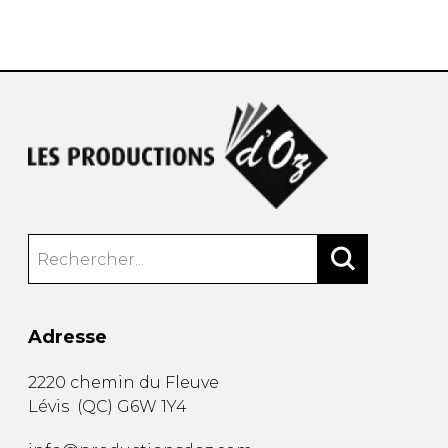
AUTRES PRODUITS
Adresse
2220 chemin du Fleuve
Lévis
(
QC
)
G6W 1Y4