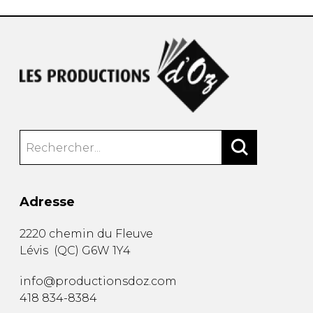
Adresse
2220 chemin du Fleuve
Lévis
(
QC
)
G6W 1Y4
info@productionsdoz.com
418 834-8384