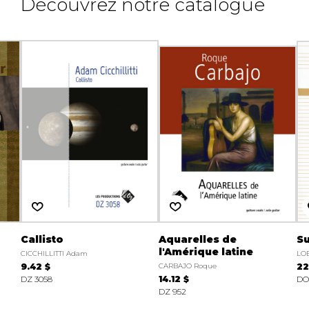
Découvrez notre catalogue
Callisto
Aquarelles de
Su
l'Amérique latine
CICCHILLITTI Adam
LOE
9.42 $
CARBAJO Roque
22
DZ 3058
14.12 $
DO
DZ 952