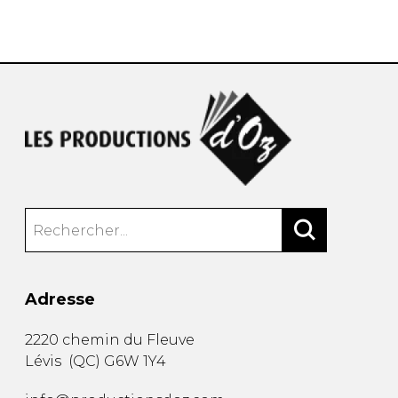
AUTRES PRODUITS
Adresse
2220 chemin du Fleuve
Lévis
(
QC
)
G6W 1Y4