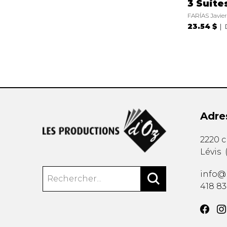
3 Suite
FARÍAS Javier
23.54 $
Adre
2220 
Lévis
info@
418 8