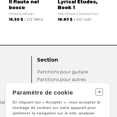
Il flauto nel
Lyrical Etudes,
bosco
Book 1
FRANCO Alfredo
MACDONALD Andrew Paul
15.30 $
DZ 3894
18.83 $
DO 1429
Section
Partitions pour guitare
Partitions pour autres
instruments
+
Paramètre de cookie
Partitions pour
ensembles
ialité
En cliquant sur « Accepter », vous acceptez le
Autres produits
stockage de cookies sur votre appareil pour
améliorer la navigation sur le site, analyser