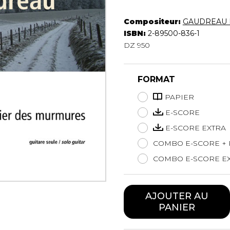
Hautbois
Luth
Compositeur:
GAUDREAU 
Mandoline
ISBN:
2-89500-836-1
DZ 950
Orgue
Percussion
Piano
FORMAT
Saxophone
Trombone
PAPIER
Trompette
E-SCORE
Tuba
E-SCORE EXTRA
Ukulélé
COMBO E-SCORE + 
Violon
Violoncelle
COMBO E-SCORE EX
Voix
AJOUTER AU
PANIER