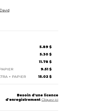
David
5.89 $
5.30 $
11.78 $
PAPIER
9.51 $
TRA + PAPIER
15.02 $
Besoin d'une licence
d'enregistrement
Cliquez ici