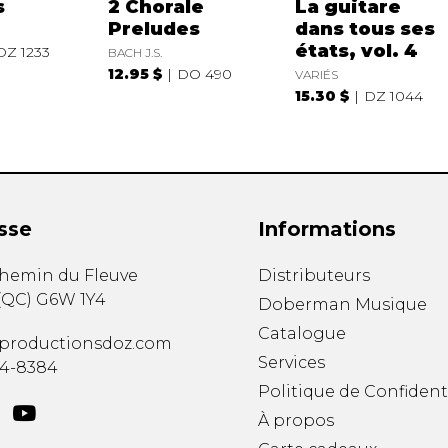
s
2 Chorale
La guitare
Preludes
dans tous ses
états, vol. 4
DZ 1233
BACH J.S.
12.95 $
DO 490
VARIÉS
15.30 $
DZ 1044
sse
Informations
chemin du Fleuve
Distributeurs
(
QC
)
G6W 1Y4
Doberman Musique
Catalogue
productionsdoz.com
Services
34-8384
Politique de Confident
À propos