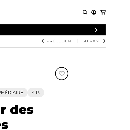
CONNEXION
PRÉCÉDENT
SUIVANT
PARTITIONS
AUTRES
INSCRIPTION
POUR
PRODUITS
ENSEMBLES
Articles promotionnels
Chœur
Cordes Knobloch
Concerto
Disques compacts et
Musique de chambre
DVDs
Orchestre
Ouvrages théoriques
et livres
Quatuor de flûtes
RMÉDIAIRE
4 P.
Quatuor de saxophones
er des
s