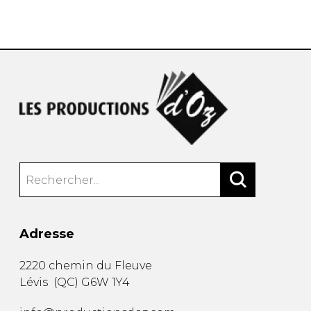
AUTRES PRODUITS
Adresse
2220 chemin du Fleuve
Lévis
(
QC
)
G6W 1Y4