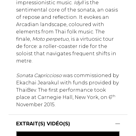
impressionistic music.
Idyll
is the
sentimental core of the sonata, an oasis
of repose and reflection. It evokes an
Arcadian landscape, coloured with
elements from Thai folk music. The
finale,
Moto perpetuo
, is a virtuosic tour
de force: a roller-coaster ride for the
soloist that navigates frequent shifts in
metre.
Sonata Capriccioso
was commissioned by
Ekachai Jearakul with funds provided by
ThaiBev. The first performance took
th
place at Carnegie Hall, New York, on 6
November 2015.
EXTRAIT(S) VIDÉO(S)