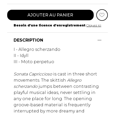
AJOUTER AU PANIER
Besoin d'une licence d'enregistrement
Cliquez ici
DESCRIPTION
I - Allegro scherzando
II - Idyll
III - Moto perpetuo
Sonata Capriccioso
is cast in three short
movements. The skittish
Allegro
scherzando
jumps between contrasting
playful musical ideas, never settling in
any one place for long. The opening
groove-based material is frequently
interrupted by more dreamy and