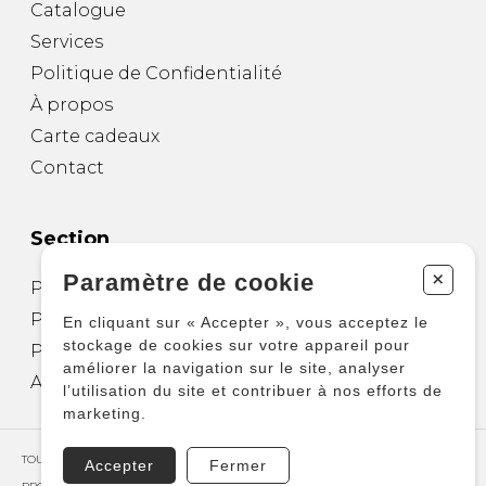
Catalogue
Services
Politique de Confidentialité
À propos
Carte cadeaux
Contact
Section
+
Paramètre de cookie
Partitions pour guitare
Partitions pour autres instruments
En cliquant sur « Accepter », vous acceptez le
stockage de cookies sur votre appareil pour
Partitions pour ensembles
améliorer la navigation sur le site, analyser
Autres produits
l’utilisation du site et contribuer à nos efforts de
marketing.
TOUS DROITS RÉSERVÉS © COPYRIGHT 2026 – PRODUCTIONS D'OZ
Accepter
Fermer