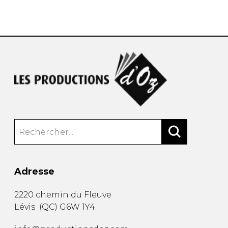
AUTRES PRODUITS
Adresse
2220 chemin du Fleuve
Lévis
(
QC
)
G6W 1Y4