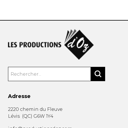
AUTRES PRODUITS
Adresse
2220 chemin du Fleuve
Lévis
(
QC
)
G6W 1Y4