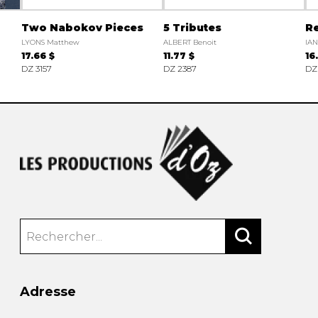
Two Nabokov Pieces
5 Tributes
Re
LYONS Matthew
ALBERT Benoit
IA
17.66 $
11.77 $
16
DZ 3157
DZ 2387
DZ
Adresse