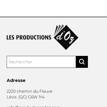
AUTRES PRODUITS
Adresse
2220 chemin du Fleuve
Lévis
(
QC
)
G6W 1Y4