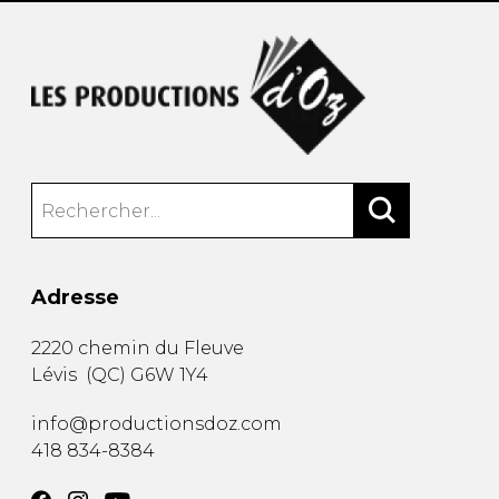
Adresse
2220 chemin du Fleuve
Lévis
(
QC
)
G6W 1Y4
info@productionsdoz.com
418 834-8384