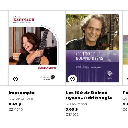
Impromptu
Les 100 de Roland
F
Dyens - Odd Boogie
KAVANAGH Dale
OU
9.42 $
DYENS Roland
9.
DZ 4548
5.89 $
DO
DZ 1922