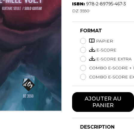
ISBN:
978-2-89795-467-3
Hautbois
DZ 3550
Luth
Mandoline
Orgue
FORMAT
Percussion
Piano
PAPIER
Saxophone
E-SCORE
Trombone
E-SCORE EXTRA
Trompette
COMBO E-SCORE + 
Tuba
Ukulélé
COMBO E-SCORE EX
Violon
Violoncelle
AJOUTER AU
Voix
PANIER
DESCRIPTION