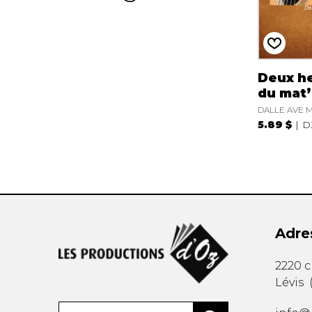
Deux h
du mat’
DALLE AVE M
5.89 $
D
Adre
2220 
Lévis