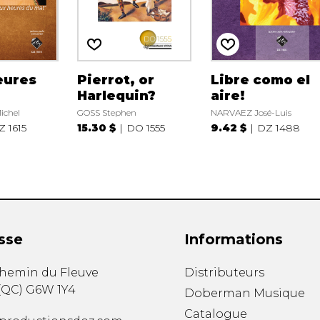
eures
Pierrot, or
Libre como el
Harlequin?
aire!
ichel
GOSS Stephen
NARVAEZ José-Luis
Z 1615
15.30 $
DO 1555
9.42 $
DZ 1488
sse
Informations
chemin du Fleuve
Distributeurs
(
QC
)
G6W 1Y4
Doberman Musique
Catalogue