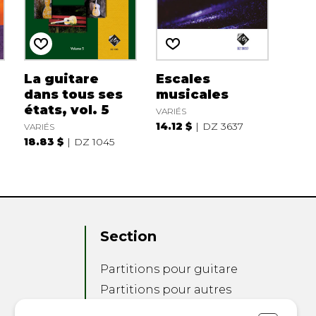
La guitare
Escales
dans tous ses
musicales
états, vol. 5
VARIÉS
14.12 $
DZ 3637
VARIÉS
18.83 $
DZ 1045
Section
Partitions pour guitare
Partitions pour autres
instruments