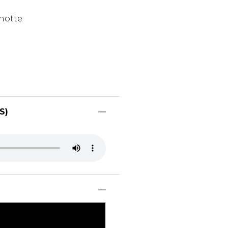
anotte
S)