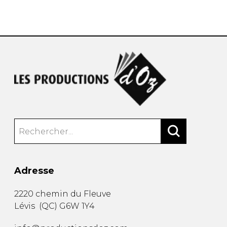
AUTRES PRODUITS
Adresse
2220 chemin du Fleuve
Lévis
(
QC
)
G6W 1Y4