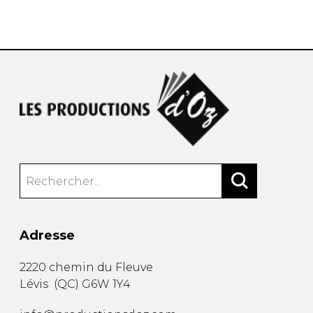
AUTRES PRODUITS
Adresse
2220 chemin du Fleuve
Lévis
(
QC
)
G6W 1Y4