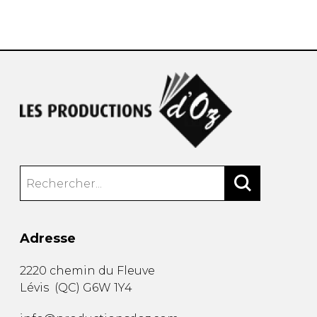
AUTRES PRODUITS
Adresse
2220 chemin du Fleuve
Lévis
(
QC
)
G6W 1Y4