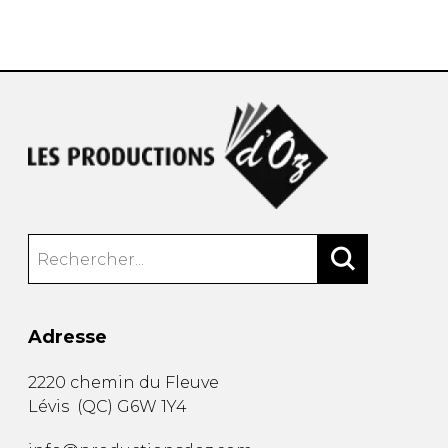
AUTRES PRODUITS
Adresse
2220 chemin du Fleuve
Lévis
(
QC
)
G6W 1Y4