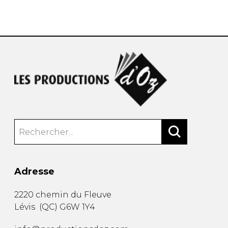
AUTRES PRODUITS
Adresse
2220 chemin du Fleuve
Lévis
(
QC
)
G6W 1Y4