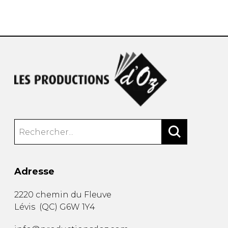
AUTRES PRODUITS
Adresse
2220 chemin du Fleuve
Lévis
(
QC
)
G6W 1Y4