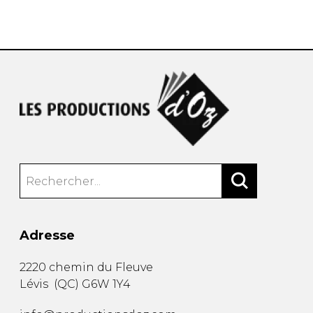
AUTRES PRODUITS
Adresse
2220 chemin du Fleuve
Lévis
(
QC
)
G6W 1Y4