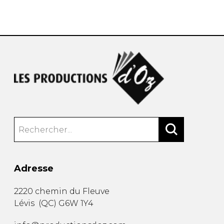
AUTRES PRODUITS
Adresse
2220 chemin du Fleuve
Lévis
(
QC
)
G6W 1Y4