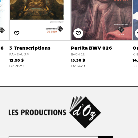
 6
3 Transcriptions
Partita BWV 826
On
RAMEAU J.P.
BACH J.S.
KIN
12.95 $
15.30 $
14
DZ 3839
DZ 1479
DZ 