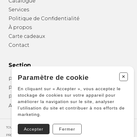
Catalogue
Services
Politique de Confidentialité
À propos
Carte cadeaux
Contact
Section
+
Paramètre de cookie
Partitions pour guitare
Partitions pour autres instruments
En cliquant sur « Accepter », vous acceptez le
stockage de cookies sur votre appareil pour
Partitions pour ensembles
améliorer la navigation sur le site, analyser
Autres produits
l’utilisation du site et contribuer à nos efforts de
marketing.
TOUS DROITS RÉSERVÉS © COPYRIGHT 2026 – PRODUCTIONS D'OZ
Accepter
Fermer
PROPULSÉ PAR