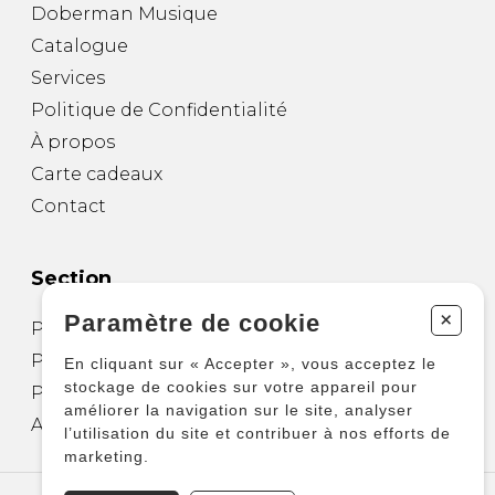
Doberman Musique
Catalogue
Services
Politique de Confidentialité
À propos
Carte cadeaux
Contact
Section
+
Paramètre de cookie
Partitions pour guitare
Partitions pour autres instruments
En cliquant sur « Accepter », vous acceptez le
stockage de cookies sur votre appareil pour
Partitions pour ensembles
améliorer la navigation sur le site, analyser
Autres produits
l’utilisation du site et contribuer à nos efforts de
marketing.