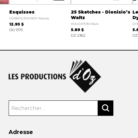
Esquisses
25 Sketches - Dionisio’s
Le
Waltz
Dy
OURKOUZOUNOV Atanas
12.95 $
HOUGHTON Mark
DY
DO 1375
5.89 $
5.
DZ 2362
DZ
Adresse