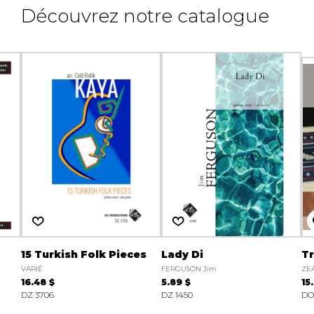
Découvrez notre catalogue
15 Turkish Folk Pieces
Lady Di
Tr
VARIÉ
FERGUSON Jim
ZEA
16.48 $
5.89 $
15
DZ 3706
DZ 1450
DO