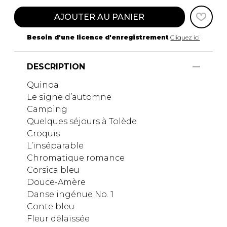
AJOUTER AU PANIER
Besoin d'une licence d'enregistrement
Cliquez ici
DESCRIPTION
Quinoa
Le signe d’automne
Camping
Quelques séjours à Tolède
Croquis
L’inséparable
Chromatique romance
Corsica bleu
Douce-Amère
Danse ingénue No. 1
Conte bleu
Fleur délaissée