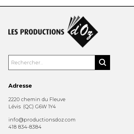
Adresse
2220 chemin du Fleuve
Lévis
(
QC
)
G6W 1Y4
info@productionsdoz.com
418 834-8384