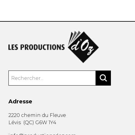
AUTRES PRODUITS
Adresse
2220 chemin du Fleuve
Lévis
(
QC
)
G6W 1Y4