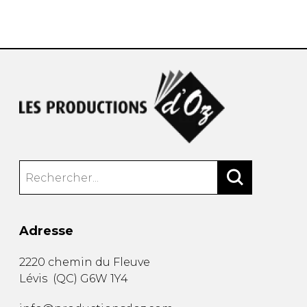
AUTRES PRODUITS
Adresse
2220 chemin du Fleuve
Lévis
(
QC
)
G6W 1Y4