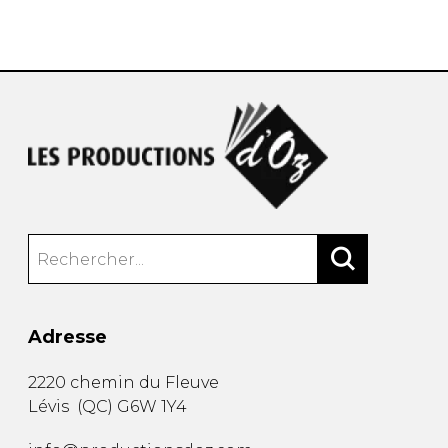
AUTRES PRODUITS
Adresse
2220 chemin du Fleuve
Lévis
(
QC
)
G6W 1Y4