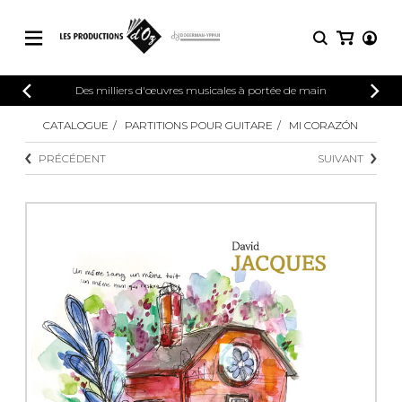
CATALOGUE
Des milliers d'œuvres musicales à portée de main
CONNEXION
Explorez notre catalogue de partitions
CATALOGUE
PARTITIONS POUR GUITARE
MI CORAZÓN
PARTITIONS 
INSCRIPTION
riche en œuvres originales et en
PRÉCÉDENT
SUIVANT
arrangements de qualité.
Méthodes
Guitare seule
Explorez notre catalogue de partitions
riche en œuvres originales et en
2 guitares
arrangements de qualité.
3 guitares
4 guitares
PARTITIONS POUR GUITARE
5 guitares et plus
Ensemble de guitare
PARTITIONS POUR AUTRES
Orchestre de guitares
INSTRUMENTS
Concerto pour guitar
Guitare et un autre 
PARTITIONS POUR ENSEMBLES
Musique de chambre 