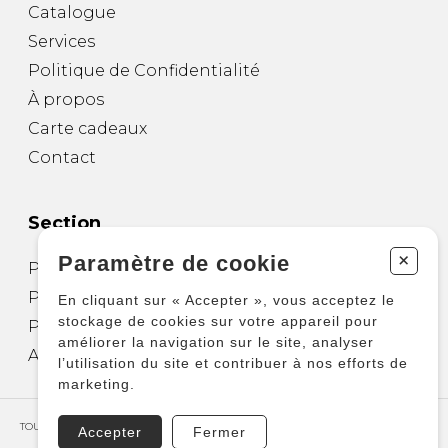
Catalogue
Services
Politique de Confidentialité
À propos
Carte cadeaux
Contact
Section
+
Paramètre de cookie
Partitions pour guitare
Partitions pour autres instruments
En cliquant sur « Accepter », vous acceptez le
stockage de cookies sur votre appareil pour
Partitions pour ensembles
améliorer la navigation sur le site, analyser
Autres produits
l’utilisation du site et contribuer à nos efforts de
marketing.
TOUS DROITS RÉSERVÉS © COPYRIGHT 2026 – PRODUCTIONS D'OZ
Accepter
Fermer