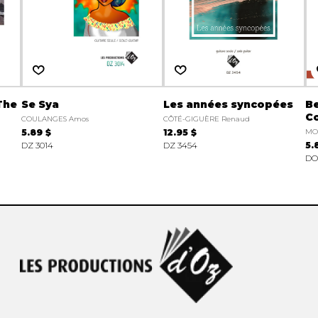
 The
Se Sya
Les années syncopées
B
C
COULANGES Amos
CÔTÉ-GIGUÈRE Renaud
5.89 $
12.95 $
MOR
DZ 3014
DZ 3454
5.
DO