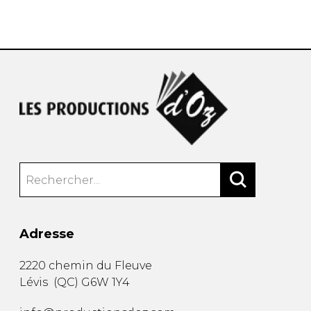
AUTRES PRODUITS
Adresse
2220 chemin du Fleuve
Lévis
(
QC
)
G6W 1Y4