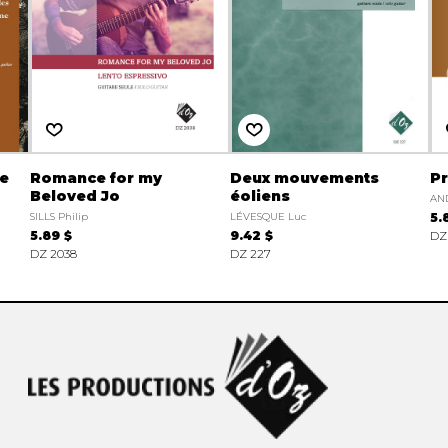
ne
Romance for my
Deux mouvements
Pr
Beloved Jo
éoliens
AND
SILLS Philip
LÉVESQUE Luc
5.
5.89 $
9.42 $
DZ
DZ 2038
DZ 227