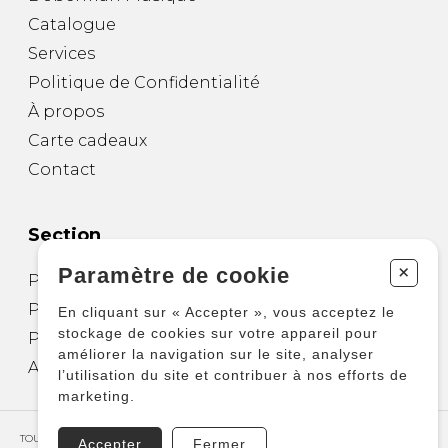
Catalogue
Services
Politique de Confidentialité
À propos
Carte cadeaux
Contact
Section
+
Paramètre de cookie
Partitions pour guitare
Partitions pour autres instruments
En cliquant sur « Accepter », vous acceptez le
stockage de cookies sur votre appareil pour
Partitions pour ensembles
améliorer la navigation sur le site, analyser
Autres produits
l’utilisation du site et contribuer à nos efforts de
marketing.
TOUS DROITS RÉSERVÉS © COPYRIGHT 2026 – PRODUCTIONS D'OZ
Accepter
Fermer