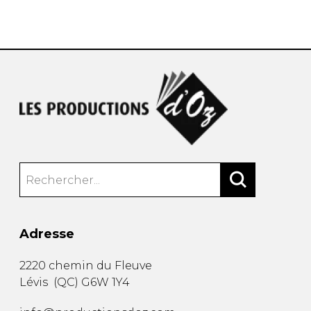
AUTRES PRODUITS
Adresse
2220 chemin du Fleuve
Lévis
(
QC
)
G6W 1Y4