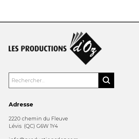
AUTRES PRODUITS
Adresse
2220 chemin du Fleuve
Lévis
(
QC
)
G6W 1Y4